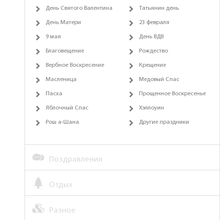
День Святого Валентина
Татьянин день
День Матери
23 февраля
9 мая
День ВДВ
Благовещение
Рождество
Вербное Воскресение
Крещение
Масленица
Медовый Спас
Пасха
Прощенное Воскресенье
Яблочный Спас
Хэллоуин
Рош а-Шана
Другие праздники
Поздравления
Отдых
Разное