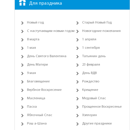
Для праздника
Новый год
Старый Новый Год
С наступающим новым годом
Новогодние пожелания
8 марта
1 апреля
1 мая
1 сентября
День Святого Валентина
Татьянин день
День Матери
23 февраля
9 мая
День ВДВ
Благовещение
Рождество
Вербное Воскресение
Крещение
Масленица
Медовый Спас
Пасха
Прощенное Воскресенье
Яблочный Спас
Хэллоуин
Рош а-Шана
Другие праздники