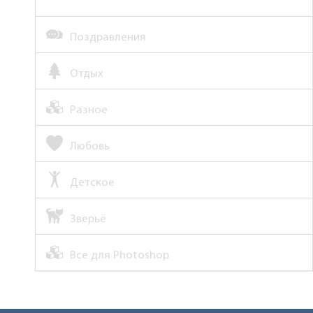
Поздравления
Отдых
Разное
Любовь
Детское
Зверьё
Все для Photoshop