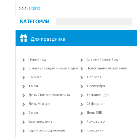
>>>
sibirki
КАТЕГОРИИ
Для праздника
Новый год
Старый Новый Год
С наступающим новым годом
Новогодние пожелания
8 марта
1 апреля
1 мая
1 сентября
День Святого Валентина
Татьянин день
День Матери
23 февраля
9 мая
День ВДВ
Благовещение
Рождество
Вербное Воскресение
Крещение