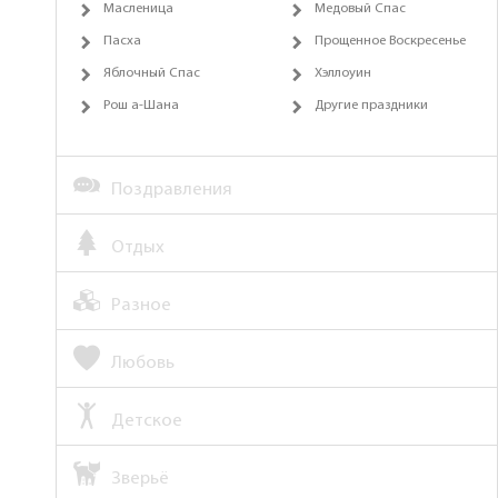
Масленица
Медовый Спас
Пасха
Прощенное Воскресенье
Яблочный Спас
Хэллоуин
Рош а-Шана
Другие праздники
Поздравления
Отдых
Разное
Любовь
Детское
Зверьё