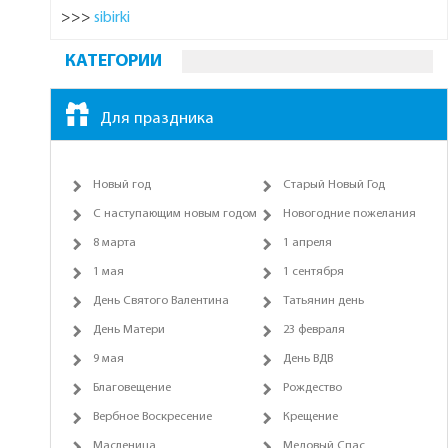
>>>
sibirki
КАТЕГОРИИ
Для праздника
Новый год
Старый Новый Год
С наступающим новым годом
Новогодние пожелания
8 марта
1 апреля
1 мая
1 сентября
День Святого Валентина
Татьянин день
День Матери
23 февраля
9 мая
День ВДВ
Благовещение
Рождество
Вербное Воскресение
Крещение
Масленица
Медовый Спас