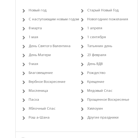
Новый год
Старый Новый Год
С наступающим новым годом
Новогодние пожелания
8 марта
1 апреля
1 мая
1 сентября
День Святого Валентина
Татьянин день
День Матери
23 февраля
9 мая
День ВДВ
Благовещение
Рождество
Вербное Воскресение
Крещение
Масленица
Медовый Спас
Пасха
Прощенное Воскресенье
Яблочный Спас
Хэллоуин
Рош а-Шана
Другие праздники