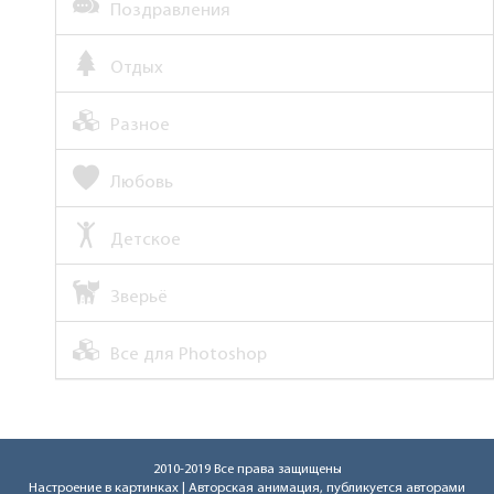
Поздравления
Отдых
Разное
Любовь
Детское
Зверьё
Все для Photoshop
2010-2019 Все права защищены
Настроение в картинках
| Авторская анимация, публикуется авторами