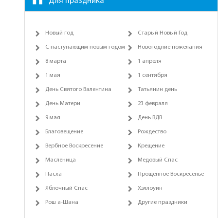
Для праздника
Новый год
Старый Новый Год
С наступающим новым годом
Новогодние пожелания
8 марта
1 апреля
1 мая
1 сентября
День Святого Валентина
Татьянин день
День Матери
23 февраля
9 мая
День ВДВ
Благовещение
Рождество
Вербное Воскресение
Крещение
Масленица
Медовый Спас
Пасха
Прощенное Воскресенье
Яблочный Спас
Хэллоуин
Рош а-Шана
Другие праздники