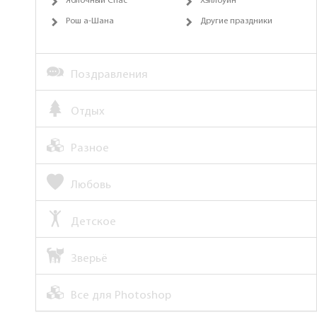
Яблочный Спас
Хэллоуин
Рош а-Шана
Другие праздники
Поздравления
Отдых
Разное
Любовь
Детское
Зверьё
Все для Photoshop