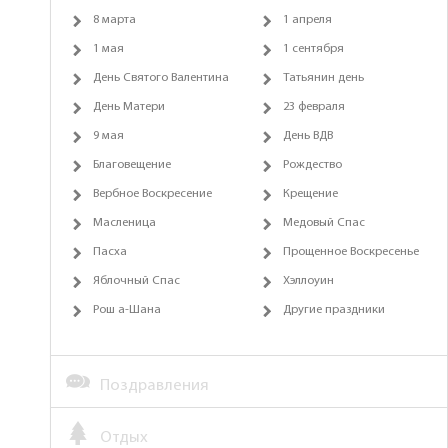
8 марта
1 апреля
1 мая
1 сентября
День Святого Валентина
Татьянин день
День Матери
23 февраля
9 мая
День ВДВ
Благовещение
Рождество
Вербное Воскресение
Крещение
Масленица
Медовый Спас
Пасха
Прощенное Воскресенье
Яблочный Спас
Хэллоуин
Рош а-Шана
Другие праздники
Поздравления
Отдых