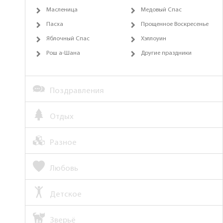
Масленица
Медовый Спас
Пасха
Прощенное Воскресенье
Яблочный Спас
Хэллоуин
Рош а-Шана
Другие праздники
Поздравления
Отдых
Разное
Любовь
Детское
Зверьё