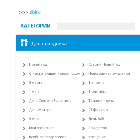
>>>
sibirki
КАТЕГОРИИ
Для праздника
Новый год
Старый Новый Год
С наступающим новым годом
Новогодние пожелания
8 марта
1 апреля
1 мая
1 сентября
День Святого Валентина
Татьянин день
День Матери
23 февраля
9 мая
День ВДВ
Благовещение
Рождество
Вербное Воскресение
Крещение