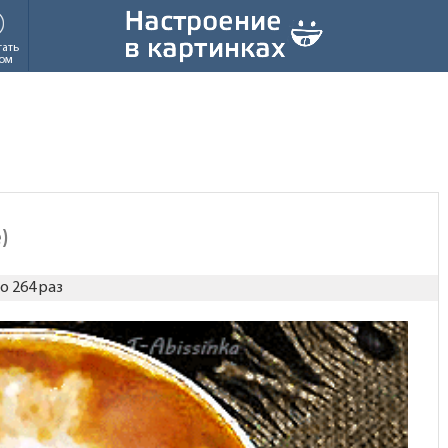
тать
ом
)
о 264 раз