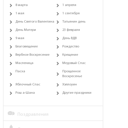
8 марта
1 апреля
1 мая
1 сентября
День Святого Валентина
Татьянин день
День Матери
23 февраля
9 мая
День ВДВ
Благовещение
Рождество
Вербное Воскресение
Крещение
Масленица
Медовый Спас
Пасха
Прощенное
Воскресенье
Яблочный Спас
Хэллоуин
Рош а-Шана
Другие праздники
Поздравления