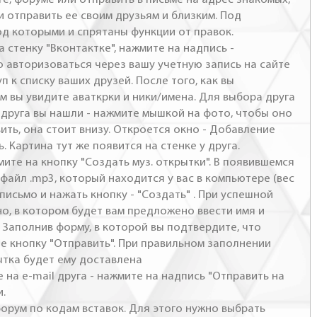
и отправить ее своим друзьям и близким. Под
од которыми и спрятаны функции от правок.
а стенку "Вконтактке", нажмите на надпись -
о авторизоваться через вашу учетную запись на сайте
п к списку ваших друзей. После того, как вы
м вы увидите аваткрки и ники/имена. Для выбора друга
- друга вы нашли - нажмите мышкой на фото, чтобы оно
ить, она стоит внизу. Откроется окно - Добавление
. Картина тут же появится на стенке у друга.
мите на кнопку "Создать муз. открытки". В появившемся
файл .mp3, который находится у вас в компьютере (вес
письмо и нажать кнопку - "Создать" . При успешной
но, в котором будет вам предложено ввести имя и
 Заполнив форму, в которой вы подтвердите, что
те кнопку "Отправить". При правильном заполнении
ытка будет ему доставлена
 на e-mail друга - нажмите на надпись "Отправить на
и.
 форум по кодам вставок. Для этого нужно выбрать