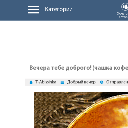
Категории
Хочу с
автор
Вечера тебе доброго! (чашка кофе
T-Abissinka
Добрый вечер
Отправлен