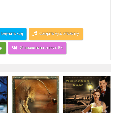
Получить код
Создать муз. открытку
ир
Отправить на стену в ВК