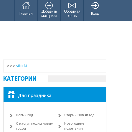
Добавить
Обратная
Главная
Вход
материал
связь
>>>
sibirki
КАТЕГОРИИ
Для праздника
Новый год
Старый Новый Год
С наступающим новым
Новогодние
годом
пожелания