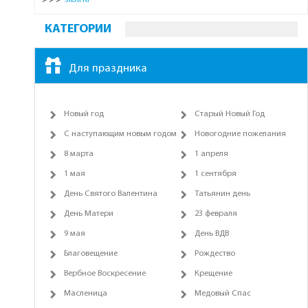
КАТЕГОРИИ
Для праздника
Новый год
Старый Новый Год
С наступающим новым годом
Новогодние пожелания
8 марта
1 апреля
1 мая
1 сентября
День Святого Валентина
Татьянин день
День Матери
23 февраля
9 мая
День ВДВ
Благовещение
Рождество
Вербное Воскресение
Крещение
Масленица
Медовый Спас