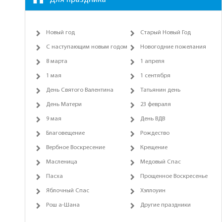
Новый год
Старый Новый Год
С наступающим новым годом
Новогодние пожелания
8 марта
1 апреля
1 мая
1 сентября
День Святого Валентина
Татьянин день
День Матери
23 февраля
9 мая
День ВДВ
Благовещение
Рождество
Вербное Воскресение
Крещение
Масленица
Медовый Спас
Пасха
Прощенное Воскресенье
Яблочный Спас
Хэллоуин
Рош а-Шана
Другие праздники