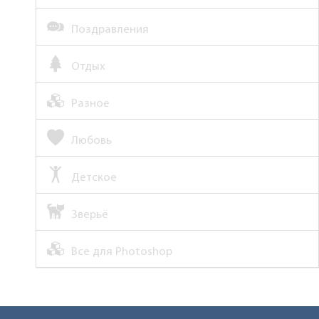
Поздравления
Отдых
Разное
Любовь
Детское
Зверьё
Все для Photoshop