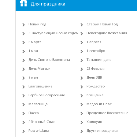
Для праздника
Новый год
Старый Новый Год
С наступающим новым годом
Новогодние пожелания
8 марта
1 апреля
1 мая
1 сентября
День Святого Валентина
Татьянин день
День Матери
23 февраля
9 мая
День ВДВ
Благовещение
Рождество
Вербное Воскресение
Крещение
Масленица
Медовый Спас
Пасха
Прощенное Воскресенье
Яблочный Спас
Хэллоуин
Рош а-Шана
Другие праздники