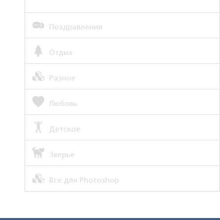
Поздравления
Отдых
Разное
Любовь
Детское
Зверьё
Все для Photoshop