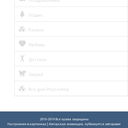
Поздравления
Отдых
Разное
Любовь
Детское
Зверьё
Все для Photoshop
2010-2019 Все права защищены
Настроение в картинках
| Авторская анимация, публикуется авторами