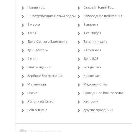
Новый год
Старый Новый Год
С наступающим новым годом
Новогодние пожелания
8 марта
1 апреля
1 мая
1 сентября
День Святого Валентина
Татьянин день
День Матери
23 февраля
9 мая
День ВДВ
Благовещение
Рождество
Вербное Воскресение
Крещение
Масленица
Медовый Спас
Пасха
Прощенное Воскресенье
Яблочный Спас
Хэллоуин
Рош а-Шана
Другие праздники