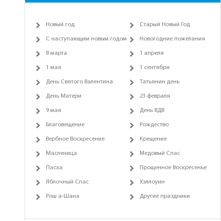
Новый год
Старый Новый Год
С наступающим новым годом
Новогодние пожелания
8 марта
1 апреля
1 мая
1 сентября
День Святого Валентина
Татьянин день
День Матери
23 февраля
9 мая
День ВДВ
Благовещение
Рождество
Вербное Воскресение
Крещение
Масленица
Медовый Спас
Пасха
Прощенное Воскресенье
Яблочный Спас
Хэллоуин
Рош а-Шана
Другие праздники