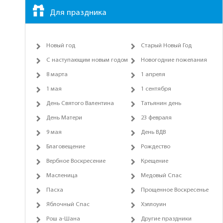
Для праздника
Новый год
Старый Новый Год
С наступающим новым годом
Новогодние пожелания
8 марта
1 апреля
1 мая
1 сентября
День Святого Валентина
Татьянин день
День Матери
23 февраля
9 мая
День ВДВ
Благовещение
Рождество
Вербное Воскресение
Крещение
Масленица
Медовый Спас
Пасха
Прощенное Воскресенье
Яблочный Спас
Хэллоуин
Рош а-Шана
Другие праздники