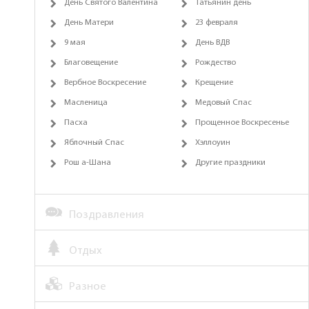
День Святого Валентина
Татьянин день
День Матери
23 февраля
9 мая
День ВДВ
Благовещение
Рождество
Вербное Воскресение
Крещение
Масленица
Медовый Спас
Пасха
Прощенное Воскресенье
Яблочный Спас
Хэллоуин
Рош а-Шана
Другие праздники
Поздравления
Отдых
Разное