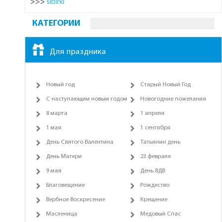
>>>
sibirki
КАТЕГОРИИ
Для праздника
Новый год
Старый Новый Год
С наступающим новым годом
Новогодние пожелания
8 марта
1 апреля
1 мая
1 сентября
День Святого Валентина
Татьянин день
День Матери
23 февраля
9 мая
День ВДВ
Благовещение
Рождество
Вербное Воскресение
Крещение
Масленица
Медовый Спас