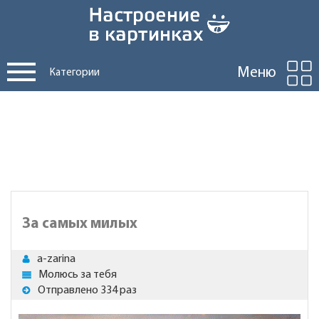
Меню
Категории
За самых милых
a-zarina
Молюсь за тебя
Отправлено 334 раз