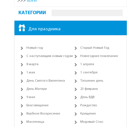
>>>
sibirki
КАТЕГОРИИ
Для праздника
Новый год
Старый Новый Год
С наступающим новым годом
Новогодние пожелания
8 марта
1 апреля
1 мая
1 сентября
День Святого Валентина
Татьянин день
День Матери
23 февраля
9 мая
День ВДВ
Благовещение
Рождество
Вербное Воскресение
Крещение
Масленица
Медовый Спас