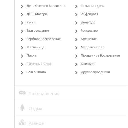
День Святого Валентина
Татьянин день
День Матери
23 февраля
9 мая
День ВДВ
Благовещение
Рождество
Вербное Воскресение
Крещение
Масленица
Медовый Спас
Пасха
Прощенное Воскресенье
Яблочный Спас
Хэллоуин
Рош а-Шана
Другие праздники
Поздравления
Отдых
Разное