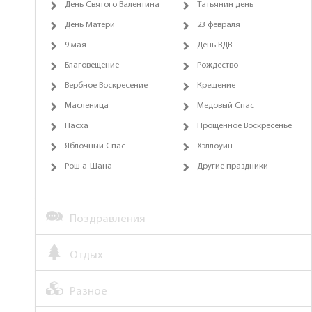
День Святого Валентина
Татьянин день
День Матери
23 февраля
9 мая
День ВДВ
Благовещение
Рождество
Вербное Воскресение
Крещение
Масленица
Медовый Спас
Пасха
Прощенное Воскресенье
Яблочный Спас
Хэллоуин
Рош а-Шана
Другие праздники
Поздравления
Отдых
Разное