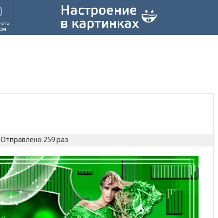
тать
ом
Отправлено 259 раз