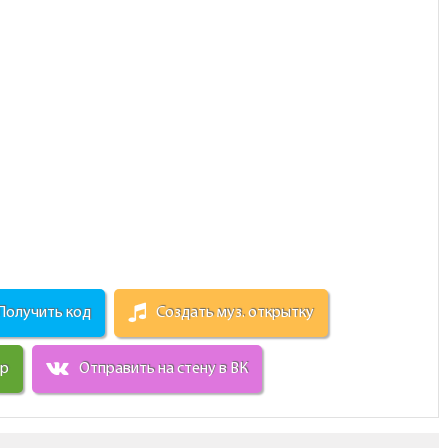
Получить код
Создать муз. открытку
ир
Отправить на стену в ВК