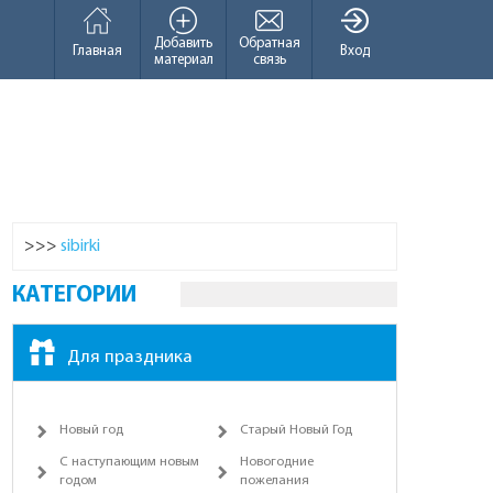
Добавить
Обратная
Главная
Вход
материал
связь
>>>
sibirki
КАТЕГОРИИ
Для праздника
Новый год
Старый Новый Год
С наступающим новым
Новогодние
годом
пожелания