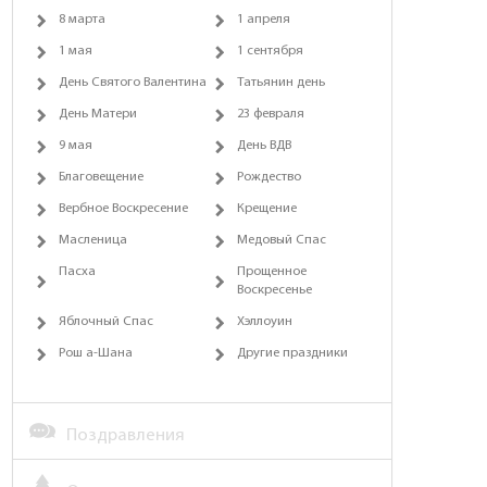
8 марта
1 апреля
1 мая
1 сентября
День Святого Валентина
Татьянин день
День Матери
23 февраля
9 мая
День ВДВ
Благовещение
Рождество
Вербное Воскресение
Крещение
Масленица
Медовый Спас
Пасха
Прощенное
Воскресенье
Яблочный Спас
Хэллоуин
Рош а-Шана
Другие праздники
Поздравления