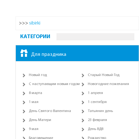
>>>
sibirki
КАТЕГОРИИ
Для праздника
Новый год
Старый Новый Год
С наступающим новым годом
Новогодние пожелания
8 марта
1 апреля
1 мая
1 сентября
День Святого Валентина
Татьянин день
День Матери
23 февраля
9 мая
День ВДВ
Благовещение
Рождество