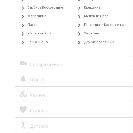
Вербное Воскресение
Крещение
Масленица
Медовый Спас
Пасха
Прощенное Воскресенье
Яблочный Спас
Хэллоуин
Рош а-Шана
Другие праздники
Поздравления
Отдых
Разное
Любовь
Детское