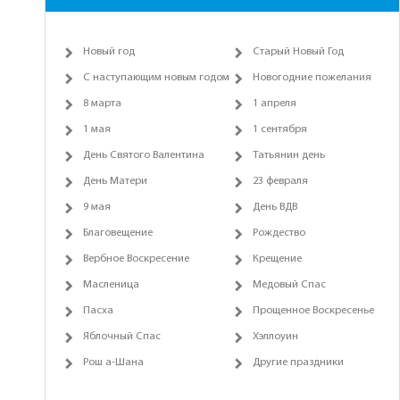
Новый год
Старый Новый Год
С наступающим новым годом
Новогодние пожелания
8 марта
1 апреля
1 мая
1 сентября
День Святого Валентина
Татьянин день
День Матери
23 февраля
9 мая
День ВДВ
Благовещение
Рождество
Вербное Воскресение
Крещение
Масленица
Медовый Спас
Пасха
Прощенное Воскресенье
Яблочный Спас
Хэллоуин
Рош а-Шана
Другие праздники