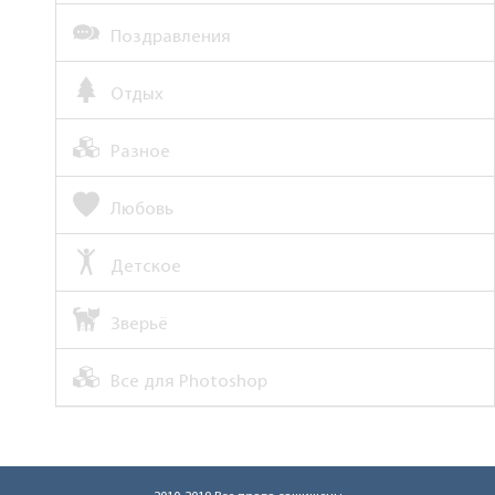
Поздравления
Отдых
Разное
Любовь
Детское
Зверьё
Все для Photoshop