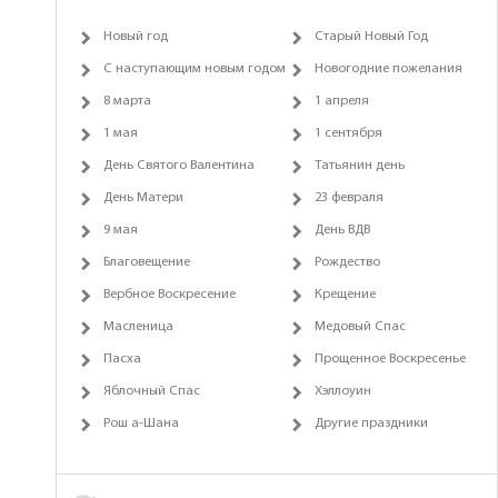
Новый год
Старый Новый Год
С наступающим новым годом
Новогодние пожелания
8 марта
1 апреля
1 мая
1 сентября
День Святого Валентина
Татьянин день
День Матери
23 февраля
9 мая
День ВДВ
Благовещение
Рождество
Вербное Воскресение
Крещение
Масленица
Медовый Спас
Пасха
Прощенное Воскресенье
Яблочный Спас
Хэллоуин
Рош а-Шана
Другие праздники