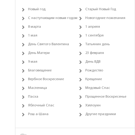
Новый год
Старый Новый Год
С наступающим новым годом
Новогодние пожелания
8 марта
1 апреля
1 мая
1 сентября
День Святого Валентина
Татьянин день
День Матери
23 февраля
9 мая
День ВДВ
Благовещение
Рождество
Вербное Воскресение
Крещение
Масленица
Медовый Спас
Пасха
Прощенное Воскресенье
Яблочный Спас
Хэллоуин
Рош а-Шана
Другие праздники