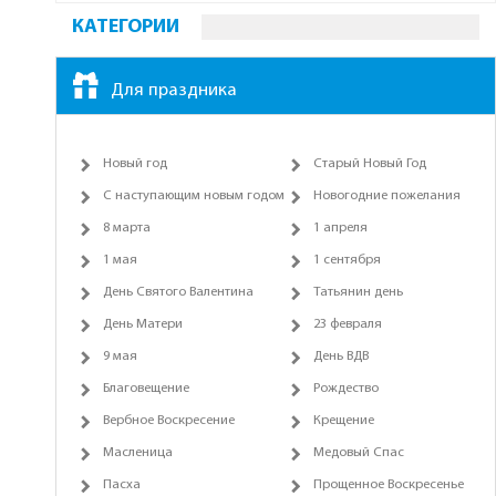
КАТЕГОРИИ
Для праздника
Новый год
Старый Новый Год
С наступающим новым годом
Новогодние пожелания
8 марта
1 апреля
1 мая
1 сентября
День Святого Валентина
Татьянин день
День Матери
23 февраля
9 мая
День ВДВ
Благовещение
Рождество
Вербное Воскресение
Крещение
Масленица
Медовый Спас
Пасха
Прощенное Воскресенье