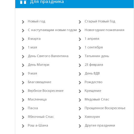
Для праздника
Новый год
Старый Новый Год
С наступающим новым годом
Новогодние пожелания
8 марта
1 апреля
1 мая
1 сентября
День Святого Валентина
Татьянин день
День Матери
23 февраля
9 мая
День ВДВ
Благовещение
Рождество
Вербное Воскресение
Крещение
Масленица
Медовый Спас
Пасха
Прощенное Воскресенье
Яблочный Спас
Хэллоуин
Рош а-Шана
Другие праздники