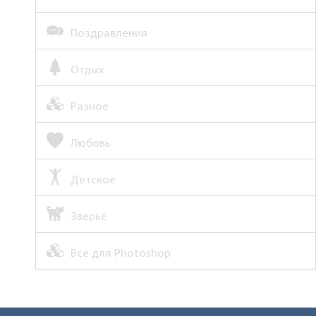
Поздравления
Отдых
Разное
Любовь
Детское
Зверьё
Все для Photoshop