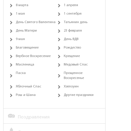
8 марта
1 апреля
1 мая
1 сентября
День Святого Валентина
Татьянин день
День Матери
23 февраля
9 мая
День ВДВ
Благовещение
Рождество
Вербное Воскресение
Крещение
Масленица
Медовый Спас
Пасха
Прощенное
Воскресенье
Яблочный Спас
Хэллоуин
Рош а-Шана
Другие праздники
Поздравления