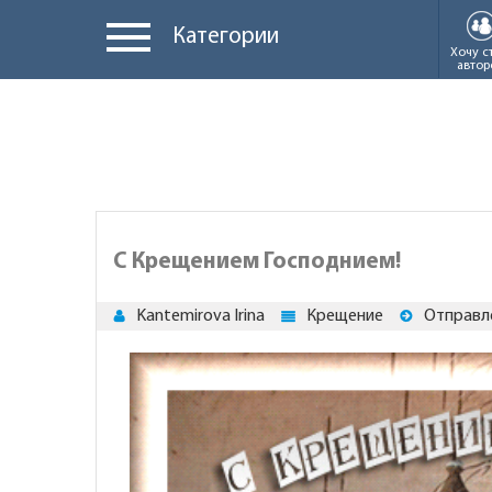
Категории
Хочу с
автор
С Крещением Господнием!
Kantemirova Irina
Крещение
Отправле