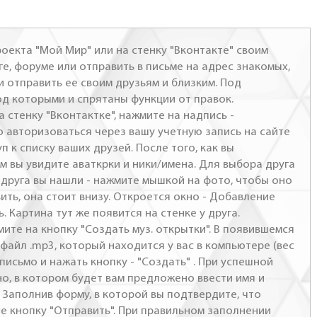
оекта "Мой Мир" или на стенку "Вконтакте" своим
ге, форуме или отправить в письме на адрес знакомых,
и отправить ее своим друзьям и близким. Под
од которыми и спрятаны функции от правок.
а стенку "Вконтактке", нажмите на надпись -
о авторизоваться через вашу учетную запись на сайте
п к списку ваших друзей. После того, как вы
м вы увидите аваткрки и ники/имена. Для выбора друга
- друга вы нашли - нажмите мышкой на фото, чтобы оно
ить, она стоит внизу. Откроется окно - Добавление
. Картина тут же появится на стенке у друга.
мите на кнопку "Создать муз. открытки". В появившемся
файл .mp3, который находится у вас в компьютере (вес
письмо и нажать кнопку - "Создать" . При успешной
но, в котором будет вам предложено ввести имя и
 Заполнив форму, в которой вы подтвердите, что
те кнопку "Отправить". При правильном заполнении