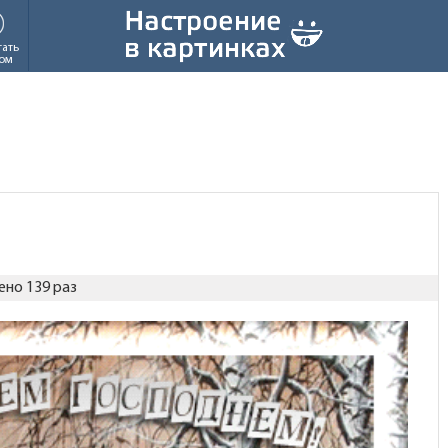
тать
ом
но 139 раз