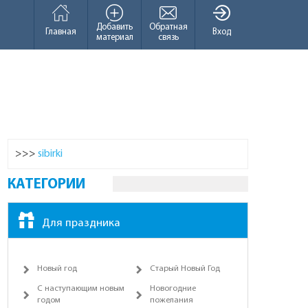
Добавить
Обратная
Главная
Вход
материал
связь
>>>
sibirki
КАТЕГОРИИ
Для праздника
Новый год
Старый Новый Год
С наступающим новым
Новогодние
годом
пожелания