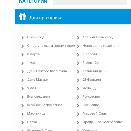
КАТЕГОРИИ
Для праздника
Новый год
Старый Новый Год
С наступающим новым годом
Новогодние пожелания
8 марта
1 апреля
1 мая
1 сентября
День Святого Валентина
Татьянин день
День Матери
23 февраля
9 мая
День ВДВ
Благовещение
Рождество
Вербное Воскресение
Крещение
Масленица
Медовый Спас
Пасха
Прощенное Воскресенье
Яблочный Спас
Хэллоуин