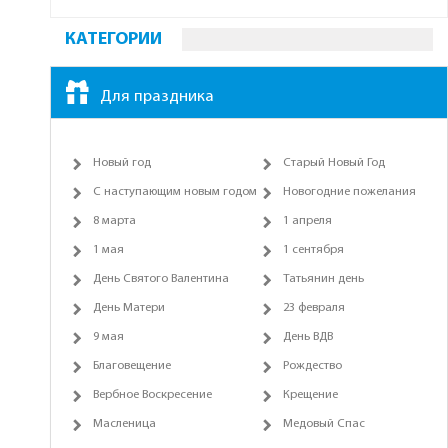
КАТЕГОРИИ
Для праздника
Новый год
Старый Новый Год
С наступающим новым годом
Новогодние пожелания
8 марта
1 апреля
1 мая
1 сентября
День Святого Валентина
Татьянин день
День Матери
23 февраля
9 мая
День ВДВ
Благовещение
Рождество
Вербное Воскресение
Крещение
Масленица
Медовый Спас