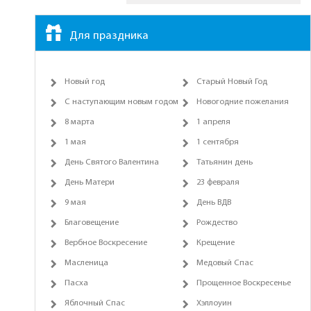
Для праздника
Новый год
Старый Новый Год
С наступающим новым годом
Новогодние пожелания
8 марта
1 апреля
1 мая
1 сентября
День Святого Валентина
Татьянин день
День Матери
23 февраля
9 мая
День ВДВ
Благовещение
Рождество
Вербное Воскресение
Крещение
Масленица
Медовый Спас
Пасха
Прощенное Воскресенье
Яблочный Спас
Хэллоуин