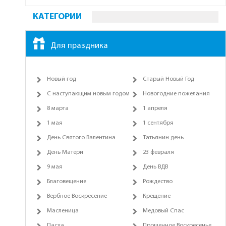
КАТЕГОРИИ
Для праздника
Новый год
Старый Новый Год
С наступающим новым годом
Новогодние пожелания
8 марта
1 апреля
1 мая
1 сентября
День Святого Валентина
Татьянин день
День Матери
23 февраля
9 мая
День ВДВ
Благовещение
Рождество
Вербное Воскресение
Крещение
Масленица
Медовый Спас
Пасха
Прощенное Воскресенье