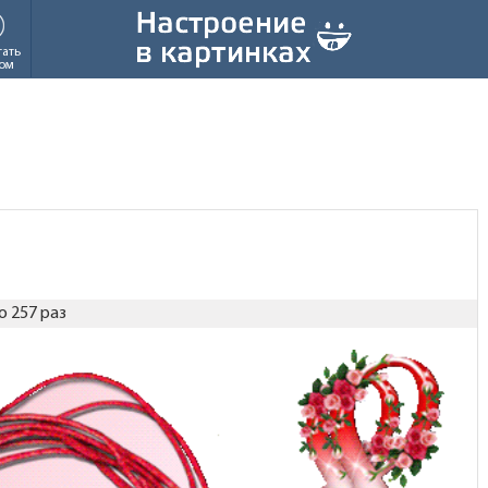
тать
ом
 257 раз