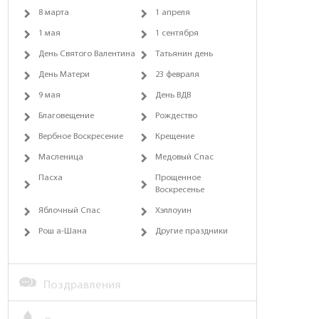
8 марта
1 апреля
1 мая
1 сентября
День Святого Валентина
Татьянин день
День Матери
23 февраля
9 мая
День ВДВ
Благовещение
Рождество
Вербное Воскресение
Крещение
Масленица
Медовый Спас
Пасха
Прощенное
Воскресенье
Яблочный Спас
Хэллоуин
Рош а-Шана
Другие праздники
Поздравления