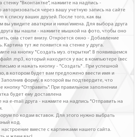
а стенку "Вконтактке", нажмите на надпись -
о авторизоваться через вашу учетную запись на сайте
п к списку ваших друзей. После того, как вы
м вы увидите аваткрки и ники/имена. Для выбора друга
- друга вы нашли - нажмите мышкой на фото, чтобы оно
ить, она стоит внизу. Откроется окно - Добавление
. Картина тут же появится на стенке у друга.
мите на кнопку "Создать муз. открытки". В появившемся
файл .mp3, который находится у вас в компьютере (вес
письмо и нажать кнопку - "Создать" . При успешной
но, в котором будет вам предложено ввести имя и
 Заполнив форму, в которой вы подтвердите, что
те кнопку "Отправить". При правильном заполнении
ытка будет ему доставлена
 на e-mail друга - нажмите на надпись "Отправить на
и.
 форум по кодам вставок. Для этого нужно выбрать
жный код.
настроение вместе с картинками нашего сайта.
ть и ждем вас!