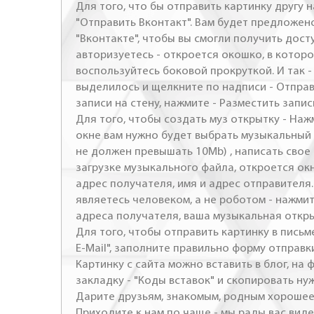
Для того, что бы отправить картинку другу н
"Отправить Вконтакт". Вам будет предложен
"Вконтакте", чтобы вы смогли получить досту
авторизуетесь - откроется окошко, в которо
воспользуйтесь боковой прокруткой. И так 
выделилось и щелкните по надписи - Отправ
записи на стену, нажмите - Разместить запись
Для того, чтобы создать муз открытку - Наж
окне вам нужно будет выбрать музыкальный 
не должен превышать 10Mb) , написать свое 
загрузке музыкального файла, откроется ок
адрес получателя, имя и адрес отправителя.
являетесь человеком, а не роботом - нажми
адреса получателя, ваша музыкальная откр
Для того, чтобы отправить картинку в письме
E-Mail", заполните правильно форму отправк
Картинку с сайта можно вставить в блог, на
закладку - "Коды вставок" и скопировать ну
Дарите друзьям, знакомым, родным хорошее 
Приходите к нам по чаще - мы рады вас виде