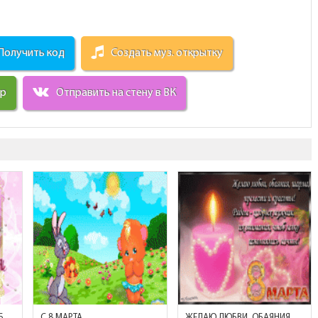
Получить код
Создать муз. открытку
ир
Отправить на стену в ВК
С ПЕРВОЙ ВЕСЕННЕЙ УЛЫБКОЙ!
C 8 МАРТА
ЖЕЛАЮ ЛЮБВИ, ОБАЯНИЯ, ШАРМА! 8 МАРТА