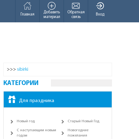
Добавить
Обратная
Главная
Вход
материал
связь
>>>
sibirki
КАТЕГОРИИ
Для праздника
Новый год
Старый Новый Год
С наступающим новым
Новогодние
годом
пожелания