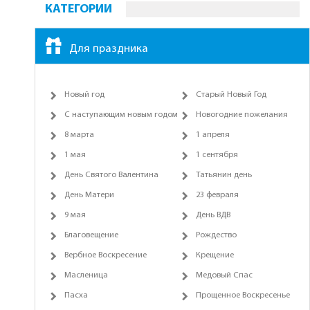
КАТЕГОРИИ
Для праздника
Новый год
Старый Новый Год
С наступающим новым годом
Новогодние пожелания
8 марта
1 апреля
1 мая
1 сентября
День Святого Валентина
Татьянин день
День Матери
23 февраля
9 мая
День ВДВ
Благовещение
Рождество
Вербное Воскресение
Крещение
Масленица
Медовый Спас
Пасха
Прощенное Воскресенье