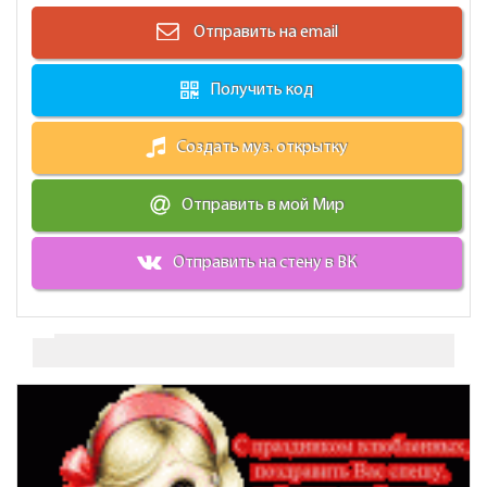
Отправить на email
Получить код
Создать муз. открытку
Отправить в мой Мир
Отправить на стену в ВК