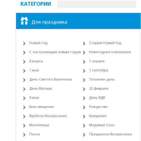
КАТЕГОРИИ
Для праздника
Новый год
Старый Новый Год
С наступающим новым годом
Новогодние пожелания
8 марта
1 апреля
1 мая
1 сентября
День Святого Валентина
Татьянин день
День Матери
23 февраля
9 мая
День ВДВ
Благовещение
Рождество
Вербное Воскресение
Крещение
Масленица
Медовый Спас
Пасха
Прощенное Воскресенье