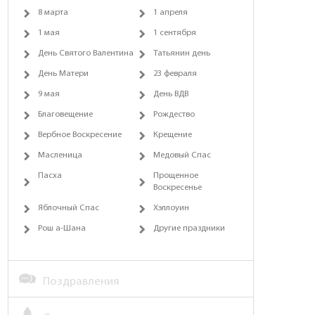
8 марта
1 апреля
1 мая
1 сентября
День Святого Валентина
Татьянин день
День Матери
23 февраля
9 мая
День ВДВ
Благовещение
Рождество
Вербное Воскресение
Крещение
Масленица
Медовый Спас
Пасха
Прощенное
Воскресенье
Яблочный Спас
Хэллоуин
Рош а-Шана
Другие праздники
Поздравления