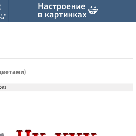
тать
ом
 цветами)
раз