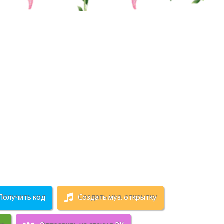
Получить код
Создать муз. открытку