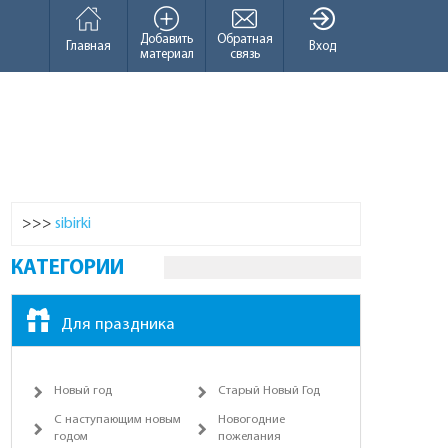
Добавить
Обратная
Главная
Вход
материал
связь
>>>
sibirki
КАТЕГОРИИ
Для праздника
Новый год
Старый Новый Год
С наступающим новым
Новогодние
годом
пожелания