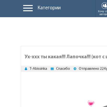
Категории
Хочу с
автор
Ух-ххх ты какая!!! Лапочка!!! (кот с
T-Abissinka
Спасибо
Отправлено 224 