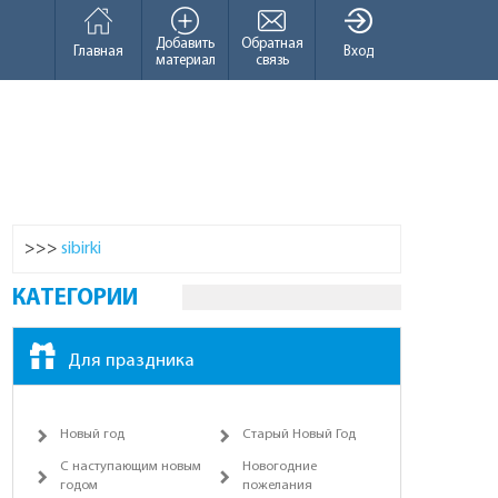
Добавить
Обратная
Главная
Вход
материал
связь
>>>
sibirki
КАТЕГОРИИ
Для праздника
Новый год
Старый Новый Год
С наступающим новым
Новогодние
годом
пожелания