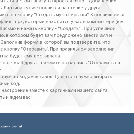
ить, она стоит внизу. Откроется окно - Добавление
. Картина тут же появится на стенке у друга.
мите на кнопку "Создать муз. открытки". В появившемся
файл .mp3, который находится у вас в компьютере (вес
письмо и нажать кнопку - "Создать" . При успешной
но, в котором будет вам предложено ввести имя и
 Заполнив форму, в которой вы подтвердите, что
те кнопку "Отправить". При правильном заполнении
ытка будет ему доставлена
 на e-mail друга - нажмите на надпись "Отправить на
и.
 форум по кодам вставок. Для этого нужно выбрать
жный код.
настроение вместе с картинками нашего сайта.
ть и ждем вас!
торами сайта!