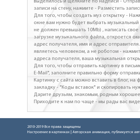
выделилось и щелкните по надписи - Отправ
записи на стену, нажмите - Разместить запись
Для того, чтобы создать муз открытку - Наж
окне вам нужно будет выбрать музыкальный 
не должен превышать 10Mb) , написать свое 
загрузке музыкального файла, откроется ок
адрес получателя, имя и адрес отправителя.
являетесь человеком, а не роботом - нажми
адреса получателя, ваша музыкальная откр
Для того, чтобы отправить картинку в письме
E-Mail", заполните правильно форму отправк
Картинку с сайта можно вставить в блог, на
закладку - "Коды вставок" и скопировать ну
Дарите друзьям, знакомым, родным хорошее 
Приходите к нам по чаще - мы рады вас виде
2010-2019 Все права защищены
Настроение в картинках
| Авторская анимация, публикуется ав