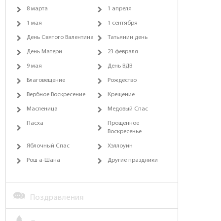
8 марта
1 апреля
1 мая
1 сентября
День Святого Валентина
Татьянин день
День Матери
23 февраля
9 мая
День ВДВ
Благовещение
Рождество
Вербное Воскресение
Крещение
Масленица
Медовый Спас
Пасха
Прощенное
Воскресенье
Яблочный Спас
Хэллоуин
Рош а-Шана
Другие праздники
Поздравления