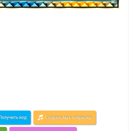
Получить код
Создать муз. открытку