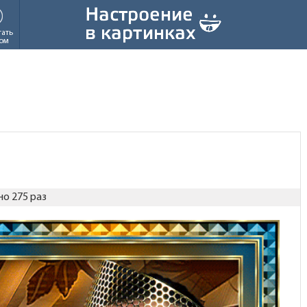
тать
ом
о 275 раз