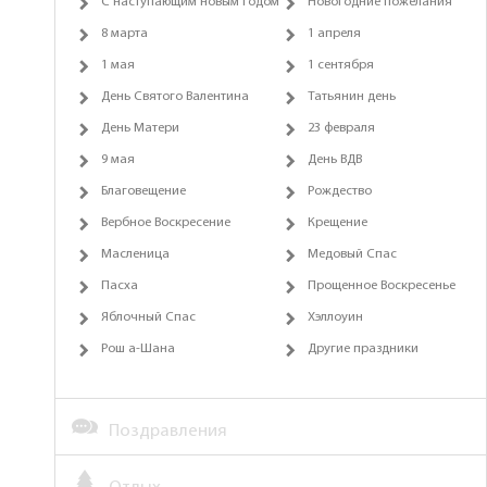
С наступающим новым годом
Новогодние пожелания
8 марта
1 апреля
1 мая
1 сентября
День Святого Валентина
Татьянин день
День Матери
23 февраля
9 мая
День ВДВ
Благовещение
Рождество
Вербное Воскресение
Крещение
Масленица
Медовый Спас
Пасха
Прощенное Воскресенье
Яблочный Спас
Хэллоуин
Рош а-Шана
Другие праздники
Поздравления