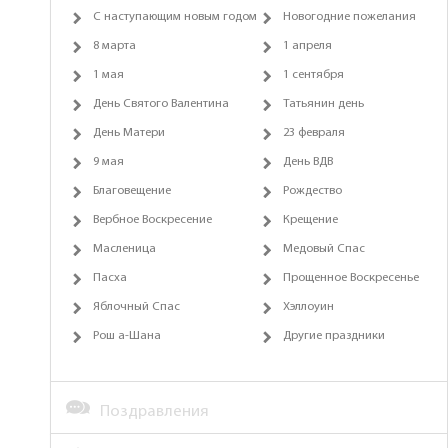
С наступающим новым годом
Новогодние пожелания
8 марта
1 апреля
1 мая
1 сентября
День Святого Валентина
Татьянин день
День Матери
23 февраля
9 мая
День ВДВ
Благовещение
Рождество
Вербное Воскресение
Крещение
Масленица
Медовый Спас
Пасха
Прощенное Воскресенье
Яблочный Спас
Хэллоуин
Рош а-Шана
Другие праздники
Поздравления