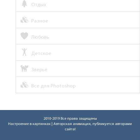
Отдых
Разное
Любовь
Детское
Зверьё
Все для Photoshop
2010-2019 Все права защищены
Настроение в картинках
| Авторская анимация, публикуется авторами
сайта!