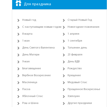
Для праздника
Новый год
Старый Новый Год
С наступающим новым годом
Новогодние пожелания
8 марта
1 апреля
1 мая
1 сентября
День Святого Валентина
Татьянин день
День Матери
23 февраля
9 мая
День ВДВ
Благовещение
Рождество
Вербное Воскресение
Крещение
Масленица
Медовый Спас
Пасха
Прощенное Воскресенье
Яблочный Спас
Хэллоуин
Рош а-Шана
Другие праздники