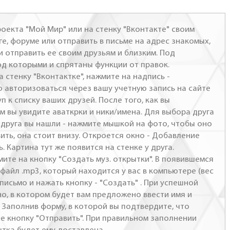
оекта "Мой Мир" или на стенку "Вконтакте" своим
ге, форуме или отправить в письме на адрес знакомых,
и отправить ее своим друзьям и близким. Под
од которыми и спрятаны функции от правок.
а стенку "Вконтактке", нажмите на надпись -
о авторизоваться через вашу учетную запись на сайте
п к списку ваших друзей. После того, как вы
м вы увидите аваткрки и ники/имена. Для выбора друга
- друга вы нашли - нажмите мышкой на фото, чтобы оно
ить, она стоит внизу. Откроется окно - Добавление
. Картина тут же появится на стенке у друга.
мите на кнопку "Создать муз. открытки". В появившемся
файл .mp3, который находится у вас в компьютере (вес
письмо и нажать кнопку - "Создать" . При успешной
но, в котором будет вам предложено ввести имя и
 Заполнив форму, в которой вы подтвердите, что
те кнопку "Отправить". При правильном заполнении