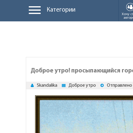
Категории
Хочу с
автор
Доброе утро! просыпающийся гор
Skandalika
Доброе утро
Отправлено 