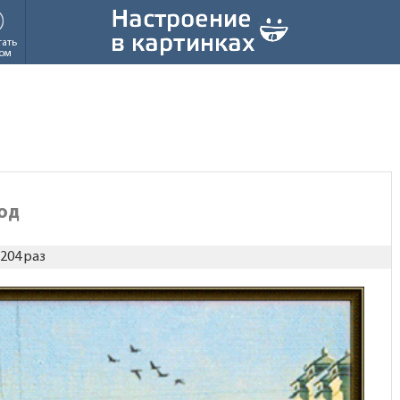
тать
ом
од
204 раз