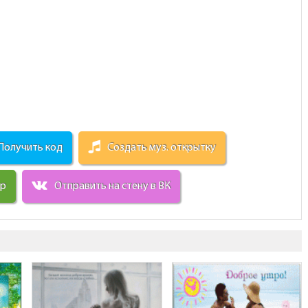
Получить код
Создать муз. открытку
ир
Отправить на стену в ВК