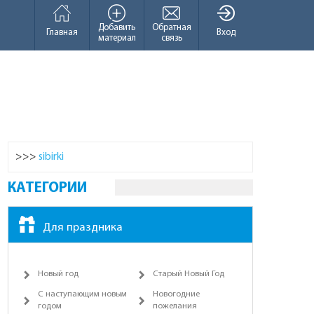
Добавить
Обратная
Главная
Вход
материал
связь
>>>
sibirki
КАТЕГОРИИ
Для праздника
Новый год
Старый Новый Год
С наступающим новым
Новогодние
годом
пожелания