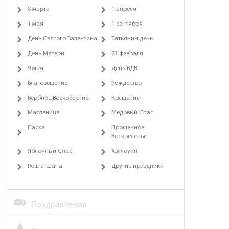
8 марта
1 апреля
1 мая
1 сентября
День Святого Валентина
Татьянин день
День Матери
23 февраля
9 мая
День ВДВ
Благовещение
Рождество
Вербное Воскресение
Крещение
Масленица
Медовый Спас
Пасха
Прощенное
Воскресенье
Яблочный Спас
Хэллоуин
Рош а-Шана
Другие праздники
Поздравления