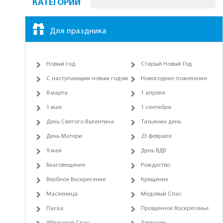
КАТЕГОРИИ
Для праздника
Новый год
Старый Новый Год
С наступающим новым годом
Новогодние пожелания
8 марта
1 апреля
1 мая
1 сентября
День Святого Валентина
Татьянин день
День Матери
23 февраля
9 мая
День ВДВ
Благовещение
Рождество
Вербное Воскресение
Крещение
Масленица
Медовый Спас
Пасха
Прощенное Воскресенье