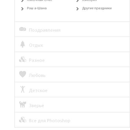
Яблочный Спас
Хэллоуин
Рош а-Шана
Другие праздники
Поздравления
Отдых
Разное
Любовь
Детское
Зверьё
Все для Photoshop