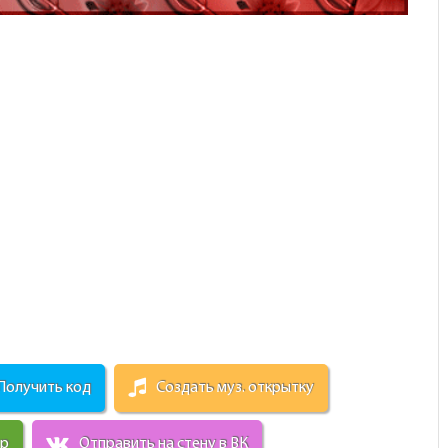
Получить код
Создать муз. открытку
ир
Отправить на стену в ВК