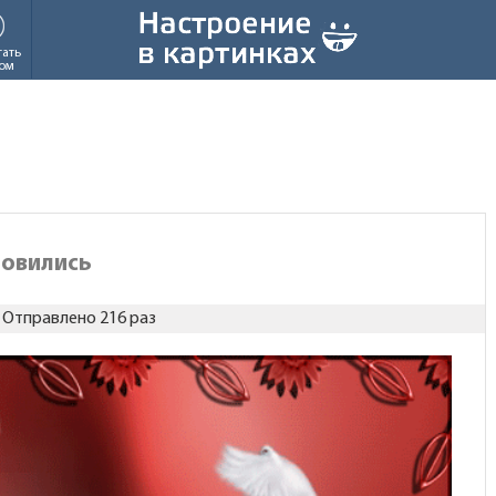
тать
ом
новились
Отправлено 216 раз