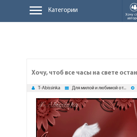
Категории
Хочу с
автор
Хочу, чтоб все часы на свете оста
T-Abissinka
Для милой и любимой от...