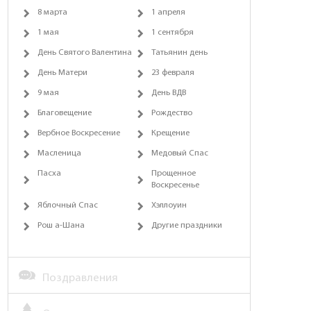
8 марта
1 апреля
1 мая
1 сентября
День Святого Валентина
Татьянин день
День Матери
23 февраля
9 мая
День ВДВ
Благовещение
Рождество
Вербное Воскресение
Крещение
Масленица
Медовый Спас
Пасха
Прощенное
Воскресенье
Яблочный Спас
Хэллоуин
Рош а-Шана
Другие праздники
Поздравления