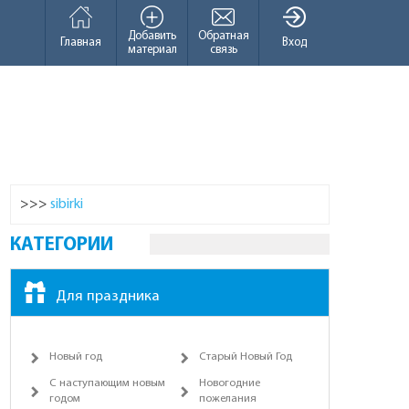
Добавить
Обратная
Главная
Вход
материал
связь
>>>
sibirki
КАТЕГОРИИ
Для праздника
Новый год
Старый Новый Год
С наступающим новым
Новогодние
годом
пожелания