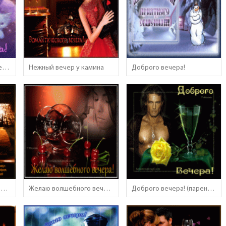
Очаровательного зимнего вечера!
Нежный вечер у камина
Доброго вечера!
Пусть вечер подарит тепло и уют
Желаю волшебного вечера!
Доброго вечера! (парень и роза)