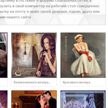
артинку в гостевые и форумы социальных сетей, в
грузить в свой компьютер на рабочий стол совершенно
ытку на почту е-майл своей девушке, парню, другу или
ами нашего сайта
Великолепного вечера...
Красивого вечера.