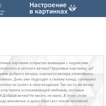
тать
ом
ионные картинки-открытки анимашки с надписями
ического и уютного вечера". Красивые картинки, .gif
иями доброго вечера, хорошего вечера, спокойного
ртинках. День уже подходит к своему концу, солнышко
епенно вступает в свои владения. Так пусть же вечер
 участием и успокаивающей любовью, которые
Добрый вечер! Не много, не мало...В этом слове
ладу мгновенье, и душа обретает покой неземной.