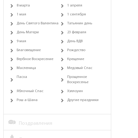
8 марта
1 апреля
1 мая
1 сентября
День Святого Валентина
Татьянин день
День Матери
23 февраля
9 мая
День ВДВ
Благовещение
Рождество
Вербное Воскресение
Крещение
Масленица
Медовый Спас
Пасха
Прощенное
Воскресенье
Яблочный Спас
Хэллоуин
Рош а-Шана
Другие праздники
Поздравления