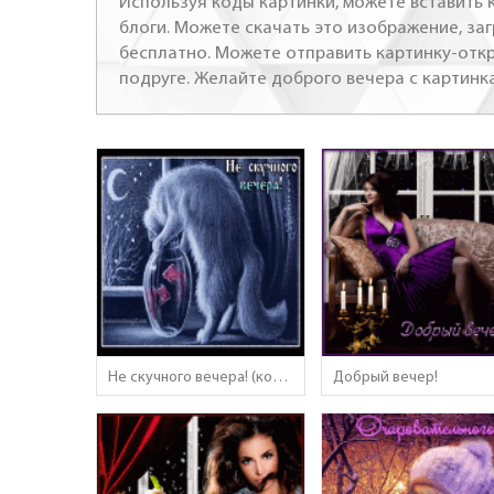
Используя коды картинки, можете вставить к
блоги. Можете скачать это изображение, за
бесплатно. Можете отправить картинку-откр
подруге. Желайте доброго вечера с картинк
Не скучного вечера! (кот и рыбки)
Добрый вечер!