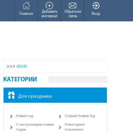
Добавить
Обратная
Главная
Вход
материал
связь
>>>
sibirki
КАТЕГОРИИ
Для праздника
Новый год
Старый Новый Год
С наступающим новым
Новогодние
годом
пожелания