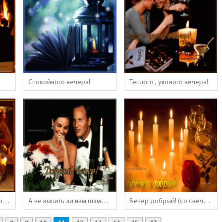
Спокойного вечера!
Теплого , уютного вечера!
За окошком вечер в ночь роняет свечи
А не выпить ли нам шампанского?
Вечер добрый! (со свечами)