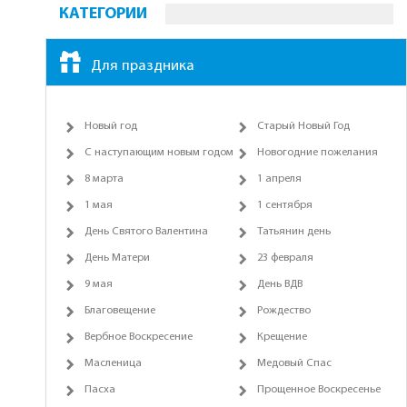
КАТЕГОРИИ
Для праздника
Новый год
Старый Новый Год
С наступающим новым годом
Новогодние пожелания
8 марта
1 апреля
1 мая
1 сентября
День Святого Валентина
Татьянин день
День Матери
23 февраля
9 мая
День ВДВ
Благовещение
Рождество
Вербное Воскресение
Крещение
Масленица
Медовый Спас
Пасха
Прощенное Воскресенье