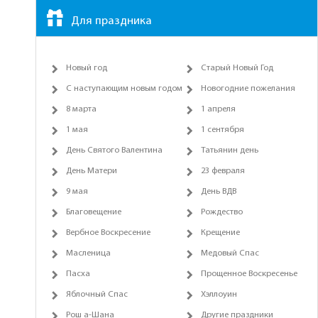
Для праздника
Новый год
Старый Новый Год
С наступающим новым годом
Новогодние пожелания
8 марта
1 апреля
1 мая
1 сентября
День Святого Валентина
Татьянин день
День Матери
23 февраля
9 мая
День ВДВ
Благовещение
Рождество
Вербное Воскресение
Крещение
Масленица
Медовый Спас
Пасха
Прощенное Воскресенье
Яблочный Спас
Хэллоуин
Рош а-Шана
Другие праздники