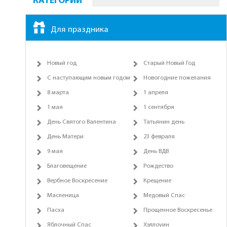
КАТЕГОРИИ
Для праздника
Новый год
Старый Новый Год
С наступающим новым годом
Новогодние пожелания
8 марта
1 апреля
1 мая
1 сентября
День Святого Валентина
Татьянин день
День Матери
23 февраля
9 мая
День ВДВ
Благовещение
Рождество
Вербное Воскресение
Крещение
Масленица
Медовый Спас
Пасха
Прощенное Воскресенье
Яблочный Спас
Хэллоуин