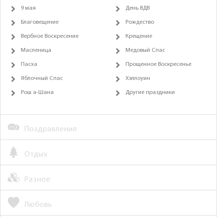
9 мая
День ВДВ
Благовещение
Рождество
Вербное Воскресение
Крещение
Масленица
Медовый Спас
Пасха
Прощенное Воскресенье
Яблочный Спас
Хэллоуин
Рош а-Шана
Другие праздники
Поздравления
Отдых
Разное
Любовь