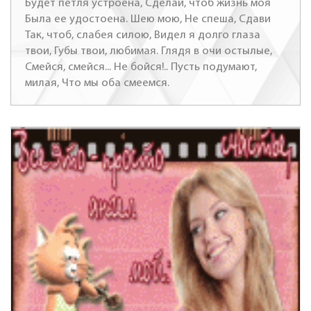
Будет петля устроена, Сделай, чтоб жизнь моя
Была ее удостоена. Шею мою, Не спеша, Сдави
Так, чтоб, слабея силою, Видел я долго глаза
твои, Губы твои, любимая. Глядя в очи остылые,
Смейся, смейся... Не бойся!.. Пусть подумают,
милая, Что мы оба смеемся.