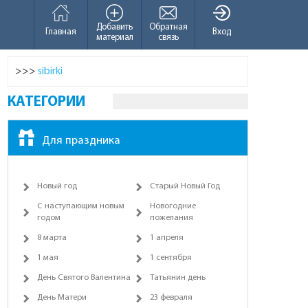
Добавить
Обратная
Главная
Вход
материал
связь
>>>
sibirki
КАТЕГОРИИ
Для праздника
Новый год
Старый Новый Год
С наступающим новым
Новогодние
годом
пожелания
8 марта
1 апреля
1 мая
1 сентября
День Святого Валентина
Татьянин день
День Матери
23 февраля