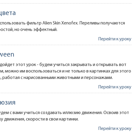
цвета
использовать фильтр Alien Skin Xenofex. Переливы получаются
остой, но очень эффектный.
Перейти к уроку
oween
одойдет этот урок - будем учиться закрывать и открывать вот
ием, можно им воспользоваться и не только в картинках для этого
ь, работая с нарисованными животными и персонажами.
Перейти к уроку
люзия
удем с вами учиться создавать иллюзию движения. Освоив этот
у движения, скорости в свои картинки.
Перейти к уроку