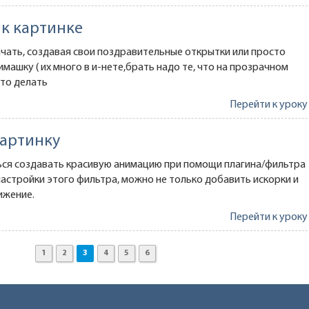
к картинке
ачать, создавая свои поздравительные открытки или просто
машку ( их много в и-нете,брать надо те, что на прозрачном
это делать
Перейти к уроку
картинку
ться создавать красивую анимацию при помощи плагина/фильтра
 настройки этого фильтра, можно не только добавить искорки и
вижение.
Перейти к уроку
1
2
3
4
5
6