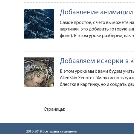
Добавление анимации 
Самое простое, с чего вы можете н
картинки, это добавить готовую ани
фоне). В этом уроке разберем, как 
Добавляем искорки в 
В этом уроке мы с вами будем учи
AlienSkin Xenofex. Умело используя
блестки в картинку, но и создать д
Страницы:
2010-2019 Все права защищены