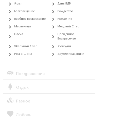
9 мая
День ВДВ
Благовещение
Рождество
Вербное Воскресение
Крещение
Масленица
Медовый Спас
Пасха
Прощенное
Воскресенье
Яблочный Спас
Хэллоуин
Рош а-Шана
Другие праздники
Поздравления
Отдых
Разное
Любовь