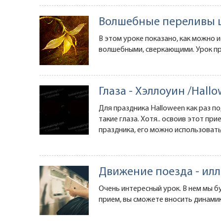
Волшебные переливы 
В этом уроке показано, как можно 
волшебными, сверкающими. Урок пр
Глаза - Хэллоуин /Hall
Для праздника Halloween как раз п
такие глаза. Хотя.. освоив этот пр
праздника, его можно использоват
Движение поезда - ил
Очень интересный урок. В нем мы б
прием, вы сможете вносить динамик